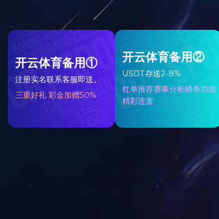
等离子体
车间通风降温系统
从而达到
废气处理设备
光催化氧
物质的设
溶媒吸收设备
冷凝回收设备
活性炭吸
生物处理法
到净化气
废气净化塔
废气吸收
备。它主
工业除臭设备
我公司主
尘设备等
催化燃烧设备
多行业。
活性炭吸附
低温等离子净化器