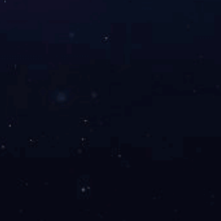
于我们
产品中心
公司动态
降温设备
行业新
废气处理设备
工业除臭设备
溶媒吸收设备
催化燃烧设备
冷凝回收设备
活性炭吸附
生物处理法
低温等离子净化器
废气净化塔
光解净化设备
51号-1
冀公网安备 13092602000109号