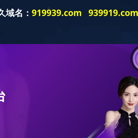
)官方网
废气处理设备
工业除臭设备
新闻资讯