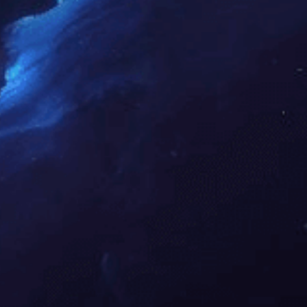
案
锌冶炼厂工位降温系统
方案
机械加工车间闷热通风降温方案