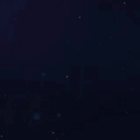
臭味除臭处理安装环保设备
炼油臭
2024-05-28
气烟尘净化工程安装
石油化
2022-09-07
工、轻工车间臭味净化方案
南昌汽
2022-04-17
漆室喷漆气味净化技术方案
河北机
2022-04-15
效处理电镀废气？电镀废气处理技术方案
江苏钢
2022-04-02
电子车间酸气净化方案
污水泵
2022-04-02
于我们
产品中心
公司动态
降温设备
行业新
废气处理设备
工业除臭设备
溶媒吸收设备
催化燃烧设备
冷凝回收设备
活性炭吸附