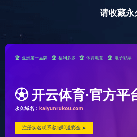
欢迎光临j9体育·(sports)官方网站网站！
网站首页
关于我们
j9体育·(sports
站