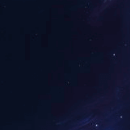
光解净化设备
油烟油雾净化
浇铸
木炭烟气净化
油雾净化器
油烟净化器
车间除尘设备
袋式除尘器
滤筒除尘器
旋风除尘设备
钢带
静电除尘器