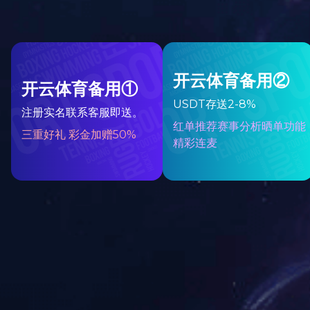
车间通风降温系统
彩钢厂房闷
废气处理设备
溶媒吸收设备
冷凝回收设备
生物处理法
废气净化塔
工业除臭设备
催化燃烧设备
活性炭吸附
低温等离子净化器