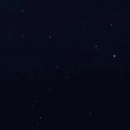
闻
技术文档
客户案例
服务承诺
j9体育·(sports)官方网站
j9体育·(sports)官方网站
联系人：马经理
手 机：15720490226
电 话：0317-7677226
邮 箱：1184452220@qq.com
地 址：河北沧州市肃宁县东工业园
技术支持：
沧州瑞智网络