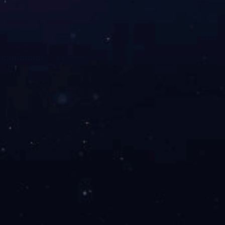
于我们
产品中心
公司动态
降温设备
行业新
废气处理设备
工业除臭设备
溶媒吸收设备
催化燃烧设备
冷凝回收设备
活性炭吸附
生物处理法
低温等离子净化器
废气净化塔
光解净化设备
51号-1
冀公网安备 13092602000109号