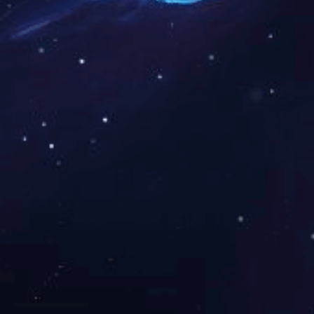
工业除尘设备
车间净化工程
首页
上
车间除菌系列
净化设备_空气过滤器
热点资讯
车间净化设备
有机肥
焊烟净化设备
注塑废
九江化
焊烟净化器
中央式焊烟净化
江苏喷
如何有
电镀、