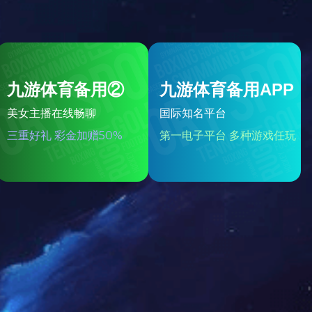
器
过滤吸附式油烟净化器
化器
广绿油烟净化器安装方法