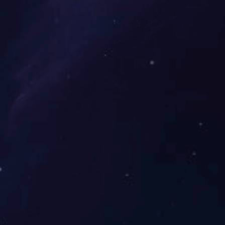
办法
1
一页
2
下一页
尾页
共
2
页
18
条数据
臭味除臭处理安装环保设备
炼油臭
2024-05-28
气烟尘净化工程安装
石油化
2022-09-07
工、轻工车间臭味净化方案
南昌汽
2022-04-17
漆室喷漆气味净化技术方案
河北机
2022-04-15
效处理电镀废气？电镀废气处理技术方案
江苏钢
2022-04-02
电子车间酸气净化方案
污水泵
2022-04-02