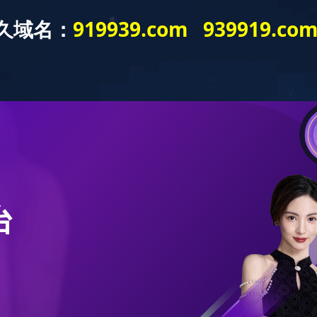
)官方网
废气处理设备
工业除臭设备
新闻资讯