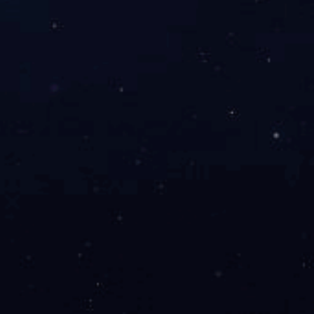
闻
技术文档
客户案例
服务承诺
j9体育·(sports)官方网站
j9体育·(sports)官方网站
联系人：马经理
手 机：15720490226
电 话：0317-7677226
邮 箱：1184452220@qq.com
地 址：河北沧州市肃宁县东工业园
技术支持：
沧州瑞智网络