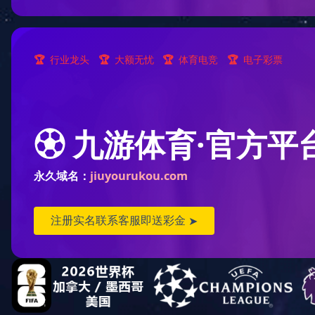
焊烟净
产品中心
j9体育·(sports)官方网站
负压风机+水帘降温
湿帘冷风机
通风设备