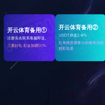
车间通风降温系统
金
废气处理设备
溶媒吸收设备
冷凝回收设备
生物处理法
废气净化塔
工业除臭设备
KS
催化燃烧设备
活性炭吸附
低温等离子净化器