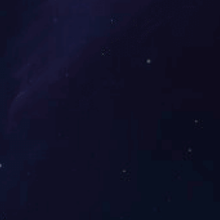
臭味除臭处理安装环保设备
炼油臭
2024-05-28
气烟尘净化工程安装
石油化
2022-09-07
工、轻工车间臭味净化方案
南昌汽
2022-04-17
漆室喷漆气味净化技术方案
河北机
2022-04-15
效处理电镀废气？电镀废气处理技术方案
江苏钢
2022-04-02
电子车间酸气净化方案
污水泵
2022-04-02