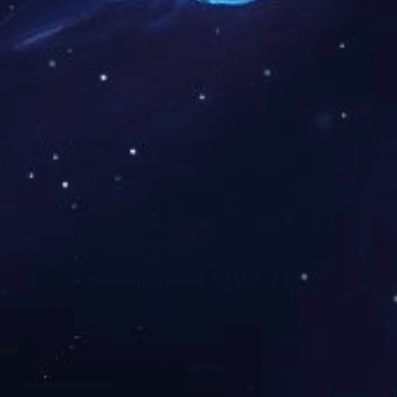
工业除尘设备
热点资讯
车间净化工程
有机肥
车间除菌系列
注塑废
净化设备_空气过滤器
九江化
车间净化设备
江苏喷
焊烟净化设备
如何有
电镀、
焊烟净化器
中央式焊烟净化