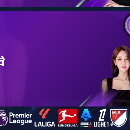
理设备
橡胶废气收集
在江西某橡胶废气处理
的废气，采用吸附、冷
气处理方案中采用了二级