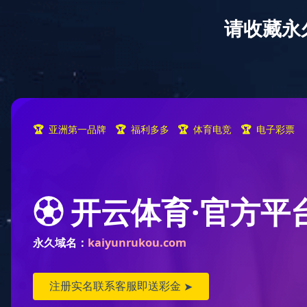
欢迎光临j9体育·(sports)官方网站网站！
网站首页
关于我们
j9体育·(sports
站