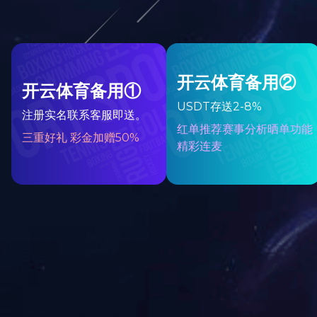
车间通风降温系统
废气处理设备
溶媒吸收设备
冷凝回收设备
产品详
生物处理法
废气净化塔
在江西某
等物理方
工业除臭设备
我公司在
催化燃烧设备
性炭吸附净
压力不大
活性炭吸附
低温等离子净化器