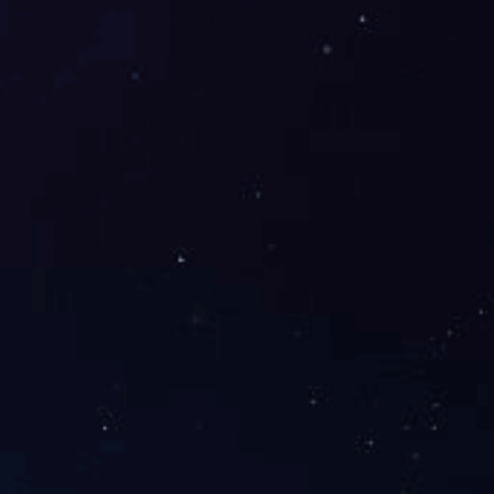
闷热防暑降温措施
皮革加工车间送风降温技术