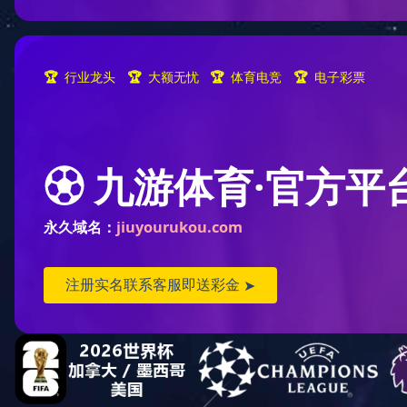
废气处
产品中心
j9体育·(sports)官方网站
负压风机+水帘降温
湿帘冷风机
通风设备