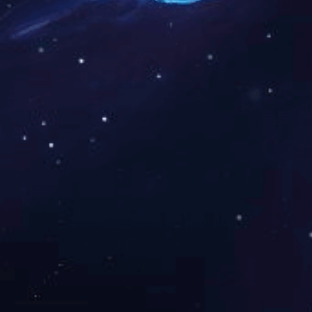
工业除尘设备
彩钢厂房闷热
车间净化工程
车间除菌系列
净化设备_空气过滤器
车间净化设备
焊烟净化设备
焊烟净化器
中央式焊烟净化