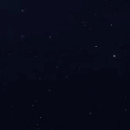
闻
技术文档
客户案例
服务承诺
j9体育·(sports)官方网站
j9体育·(sports)官方网站
联系人：马经理
手 机：15720490226
电 话：0317-7677226
邮 箱：1184452220@qq.com
地 址：河北沧州市肃宁县东工业园
技术支持：
沧州瑞智网络