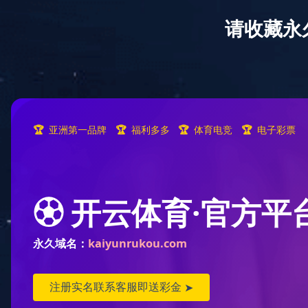
欢迎光临j9体育·(sports)官方网站网站！
网站首页
关于我们
j9体育·(sports
站