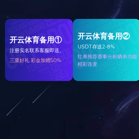
车间通风降温系统
废气处理设备
溶媒吸收设备
冷凝回收设备
产品详
生物处理法
废气净化塔
密封条厂
工业除臭设备
夏天许多
了蒸发式
催化燃烧设备
蒸发过程
我公司是
活性炭吸附
空调加送
低温等离子净化器