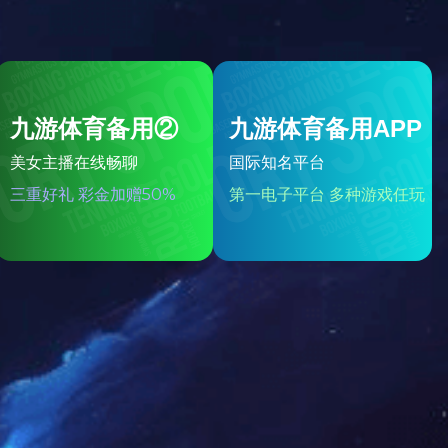
720490226
立即咨询
的情况发生，我们公司采用环保空调，它采用
凉舒适的空气环境。环保空调冷风机利用水的
种行业，效果都非常好。我公司的做法是环保