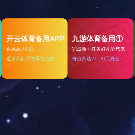
15
咨询热线：
情
设计
车间通风降温
方案
工厂车间温度就超过40度，机械加工车间也不能逃脱这样
冷却技术，能够在不使用制冷剂的情况下，为人们带来清
，将热量转化为冷量，从而达到降温的效果。
专业做
车间降温设备
的厂家，我公司在全国已经安装很多
风管道，直接把凉风送到工人的头顶上，